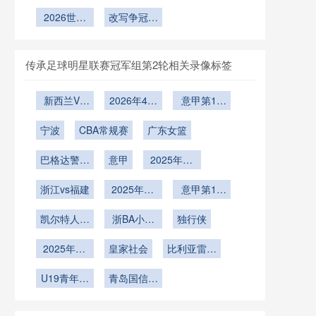
2026世界
限足球地
杯加时赛增
杯32强淘
杯预选赛长
2026世界
理”
补换人规则
改写争冠格
汰赛：小组
途客场对运
杯金靴之
对点球大战
局？
第三名如何
动员竞技表
争：哈兰
战术布局的
决定对阵格
现的综合分
德、姆巴
隐性冲击
局——基于
传承足球明星联赛冠军组第2轮相关录像标签
佩、凯恩谁
析
规则与概率
将问鼎射手
的深度解析
新西兰VS
2026年4月
意甲第17
王
埃及直播新
6日
轮
宁波
西兰VS埃
CBA常规赛
广东女篮
及在线直播
巴格达警察
意甲
2025年12
vs吉达国民
月20日
浙江vs福建
2025年12
意甲第15
月18日
轮
凯尔特人vs
浙BA小组
独行侠
猛龙
赛B组第17
2025年12
皇家社会
轮
比利亚雷亚
月4日
尔
U19青年篮
青岛国信海
球联赛
天U19