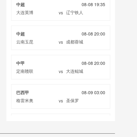
中超
08-08 19:35
大连英博
辽宁铁人
vs
中超
08-08 20:00
云南玉昆
成都蓉城
vs
中甲
08-08 20:00
定南赣联
大连鲲城
vs
巴西甲
08-09 03:00
格雷米奥
圣保罗
vs
巴西甲
08-09 05:30
瑞模贝雷
米内罗竞技
vs