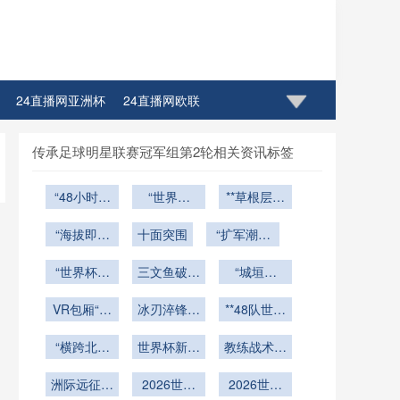
24直播网亚洲杯
24直播网欧联
传承足球明星联赛冠军组第2轮相关资讯标签
“48小时逆
“世界杯
**草根层微
转引擎：小
VAR调度中
结构时序退
组赛收官战
“海拔即武
枢：北美三
十面突围
“扩军潮中
化对2026
体能唤醒与
器：非洲主
城同步决策
的逆袭密
世界杯球员
战术再编方
场如何用空
“世界杯热
与全球指挥
三文鱼破浪
码：新旅备
瞬时抓地性
“城垣破
浪催生义乌
气锁死对
案”
温哥华
网络”
战的节奏与
能的耦合调
立：十六强
奇迹：单月
VR包厢“光
手”
冰刃淬锋：
破局之道”
控机理研究
轮回的拆解
**48队世界
百万件周边
速锁定”
NHL锋将的
杯小组赛积
与重塑”
**
商品销往全
“横跨北美
绿茵铸魂录
世界杯新规
分体系的帕
教练战术布
之巅：48
球”
释放第四换
累托最优解
局迎来更大
小时三国极
洲际远征：
2026世界
人名额
2026世界
变数
构**