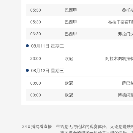
05:30
巴西甲
桑托
05:30
巴西甲
布拉干蒂诺R
06:30
巴西甲
弗拉门
08月11日 星期二
23:00
欧冠
阿拉木图凯拉
08月12日 星期三
00:00
欧冠
萨巴
00:00
欧冠
博德闪
24直播网看直播，带给您无与伦比的观赛体验。无论您是铁
志同道合的球迷一起分享足球的快乐，