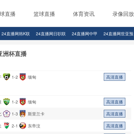
球直播
篮球直播
体育资讯
录像回放
24直播网韩K联
24直播网日职联
24直播网中甲
24直播网世亚预
24直播网西甲
24直播网德甲
24直播网欧冠
24直播网中超
亚洲杯直播
汗
1-2
缅甸
高清直播
坦
1-2
缅甸
高清直播
北
1-3
斯里兰卡
高清直播
夫
2-1
东帝汶
高清直播