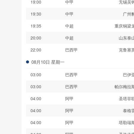
19:00
中甲
无锡吴
19:30
中甲
广州
19:35
中超
重庆铜梁
20:00
中超
山东泰
22:00
巴西甲
克鲁塞
08月10日 星期一
03:00
巴西甲
巴伊
03:00
巴西甲
帕尔梅拉
04:00
阿甲
圣塔菲
04:00
阿甲
泰格
04:00
阿甲
塔勒瑞