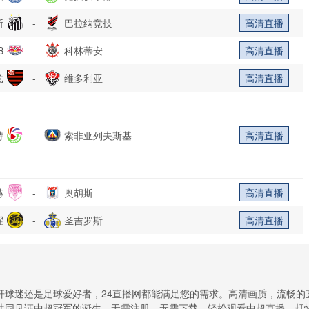
斯
-
巴拉纳竞技
高清直播
B
-
科林蒂安
高清直播
戈
-
维多利亚
高清直播
特
-
索非亚列夫斯基
高清直播
赫
-
奥胡斯
高清直播
耀
-
圣吉罗斯
高清直播
杆球迷还是足球爱好者，24直播网都能满足您的需求。高清画质，流畅
共同见证中超冠军的诞生。无需注册，无需下载，轻松观看中超直播。赶