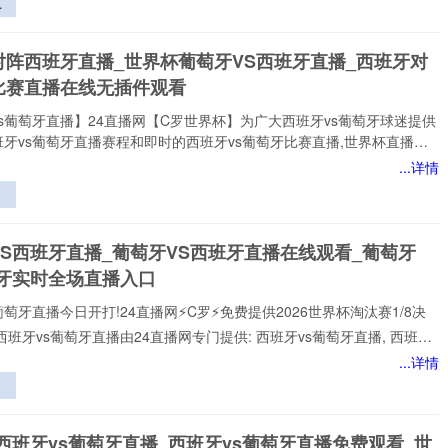
逆
家提供稳定、优质的西班牙vs葡萄牙直播服务,涵盖西班牙vs葡萄牙比
小
班牙vs葡萄牙视频观看无插件,西班牙vs葡萄牙直播高清免费观看等热门
战
对阵西班牙直播_世界杯葡萄牙VS西班牙直播_西班牙对
小时不间断更新西班牙vs葡
与
比赛直播在线无插件观看
方
s葡萄牙直播】24直播网【C罗世界杯】为广大西班牙vs葡萄牙球迷提供
牙vs葡萄牙直播赛程和即时的西班牙vs葡萄牙比赛直播,世界杯直播赛
网打尽。无论您身处何地,都能通过我们的平台享受西班牙vs葡萄牙今日
...详情
直播、西班牙vs葡萄牙直播在线观看、世界杯西班牙vs葡萄牙比赛直播免
插件,高质量的直播服务，让您不错过西班牙vs葡萄牙比赛的精彩瞬间，
中
网是国内顶尖的体育直播网站之一,专注于提供国内外热门赛事以及西班牙
三
的免费实时转播,本站始终致力于打造用户
VS西班牙直播_葡萄牙VS西班牙直播在线观看_葡萄牙
策
班牙实时全场直播入口
挥
葡萄牙直播今日开打!24直播网⚡️C罗⚡️免费提供2026世界杯淘汰赛1/8决
西班牙vs葡萄牙直播由24直播网专门提供: 西班牙vs葡萄牙直播, 西班牙
免费视频直播, 西班牙vs葡萄牙高清在线比赛免费直播、 西班牙vs葡萄牙
...详情
 西班牙vs葡萄牙视频以及足球直播,世界杯直播等多项体育赛事。球迷
赏最新的 西班牙vs葡萄牙直播
名
形
西班牙vs葡萄牙直播_西班牙vs葡萄牙直播免费观看_世