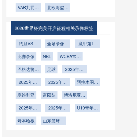
额、10队
待发
球场可开合
最后三轮积
杯：BBVA
对点球大战
杯金靴之
VAR判罚风
争抢：
穹顶动态调
分格局演变
北欧海盗欲
球场海拔
战术布局的
争：哈兰
2026世界
暴：2026
控与赛事联
与生死线研
538米对足
再铸1994
隐性冲击
德、姆巴
杯预选赛的
世界杯场均
动保障方
球空气动力
铜牌荣光
判
佩、凯恩谁
残酷生存战
干预首破5
学的轨迹干
案”**
将问鼎射手
2026世界杯完美开启征程相关录像标签
次大关
扰与弹道修
王
正解析
约旦VS阿
全场录像回
意甲第17
尔及利亚直
放
轮
比赛录像
播约旦VS
NBL
WCBA常规
阿尔及利亚
赛
巴格达警察
在线直播
足球
2025年12
vs吉达国民
月20日
2025年12
2025年12
阿拉木图凯
月18日
月12日
拉特vs奥林
塞维利亚
富阳队
博洛尼亚vs
匹亚科斯
帕尔马
2025年12
2025年11
U19青年篮
月4日
月30日
球联赛小组
哥本哈根
山东篮球联
赛第5轮
赛总决赛第
1轮