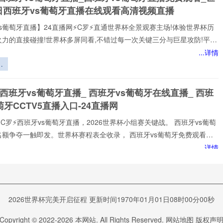
汰
日西班牙vs葡萄牙直播在线观看高清视频直播
则
s葡萄牙直播】24直播网⚡️C罗⚡️直通世界杯全景观赛主场!体验世界杯历
火力的直接碰撞!世界杯多屏同看,不错过每一次关键三分与巨星攻防!平台
世界杯经典快来24直播网，一起感受西班牙vs葡萄牙精彩比赛吧！西班
...详情
牙世界,尽在掌握!我们倾力打造的一站式西班牙vs葡萄牙直播平台,为您网
微
西班牙vs葡萄牙赛事,包括英超、西班牙vs葡萄牙等多项热门联赛。所
退
以高清品质和稳定流畅的播放呈现,打造沉浸式观赛感受西班牙vs葡萄牙
 西班牙vs葡萄牙直播_ 西班牙vs葡萄牙在线直播_ 西班
注顶级西班牙vs葡萄牙赛事直播
员
萄牙CCTV5直播入口-24直播网
性
调
⚡️C罗⚡️西班牙vs葡萄牙直播，2026世界杯小组赛关键战。 西班牙vs葡萄
究
名额争夺一触即发。世界杯赛程表全收录， 西班牙vs葡萄牙免费观看不
网不花钱。1080P高清流畅，中文解说陪你到终场。实时更新积分榜、射
...详情
榜。来24直播网， 西班牙vs葡萄牙直播就在这里！
武
主
空
vs葡萄牙直播_世界杯西班牙vs葡萄牙比赛直播高清入口
vs葡萄牙预测分析直播
2026世界杯完美开启征程 更新时间1970年01月01日08时00分00秒
️2026美加墨世界杯1/8决赛西班牙vs葡萄牙专属在线观赛入口开放，西班牙
Copyright © 2022-
2026
本网站. All Rights Reserved.
网站地图
版权声