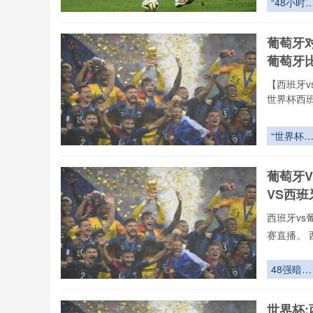
“48小时
致力于为大
转引擎：
赛直播,西
组赛收官
葡萄牙
联赛。24
体能唤醒
葡萄牙
战术再编
案”
【西班牙v
世界杯西班
事更新一
高清免费
“世界杯
费观看无
VAR调度
24直播
枢：北美
vs葡萄牙
葡萄牙
城同步决
VS西
与全球指
网络”
西班牙vs
赛直播。 
vs葡萄牙
录像回放、
48强暗
们可免费观
流：第三
逆袭的隐
世界杯: