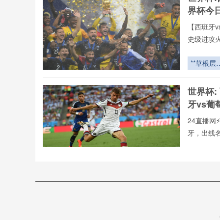
阶梯与淘
界杯今
赛生存法
【西班牙v
史级进攻
全年呈现
牙vs葡萄
**草根层
罗全球重要
结构时序
有直播均
化对2026
世界杯:
直播网专
世界杯球
牙vs葡
瞬时抓地
能的耦合
24直播网
控机理研
牙，出线
**
用24直播
手榜、助攻
“海拔即
器：非洲
场如何用
西班牙
气锁死对
_西班牙
手”
⚡️C罗⚡