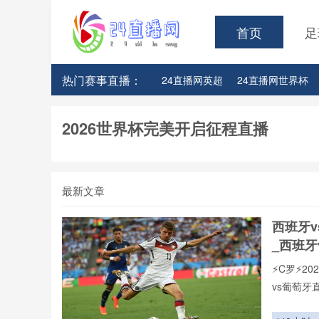
首页
足
热门赛事直播：
24直播网英超
24直播网世界杯
24直播网意甲
24直播网法甲
2026世界杯完美开启征程直播
最新文章
西班牙
_西班牙
⚡️C罗⚡
vs葡萄
页在线播
现,打造沉