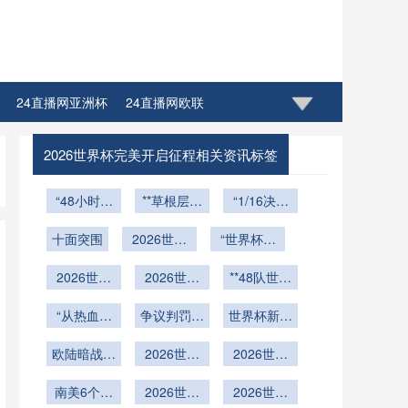
24直播网亚洲杯
24直播网欧联
2026世界杯完美开启征程相关资讯标签
“48小时逆
**草根层微
“1/16决赛
转引擎：小
结构时序退
纪元：世界
组赛收官战
十面突围
2026世界
化对2026
“世界杯热
杯夺冠概率
体能唤醒与
杯奔驰球场
世界杯球员
浪催生义乌
模型的新范
战术再编方
2026世界
可开合穹顶
瞬时抓地性
2026世界
奇迹：单月
**48队世界
式重构”
杯小组命
案”
智能调控与
能的耦合调
杯费城赛区
百万件周边
杯小组赛积
名：从A到
“从热血沸
赛事协同保
控机理研究
疏散通道合
争议判罚风
商品销往全
分体系的帕
世界杯新规
腾到烟火人
Z的标识演
障体系 →
规性深度评
波未止
**
累托最优解
释放第四换
球”
变与规则重
间：世界杯
欧陆暗战升
**“智穹协
估与标准解
2026世预
2026世界
人名额
构**
场馆的赛后
级！世界杯
塑
同：2026
赛收官阶
读
杯加时赛增
颠覆者蓄势
南美6个名
生活图鉴”
世界杯奔驰
段：各大洲
2026世界
补换人规则
2026世界