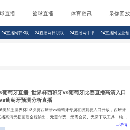
球直播
篮球直播
体育资讯
录像回放
24直播网韩K联
24直播网日职联
24直播网中甲
24直播网世亚预
24直播网西甲
24直播网德甲
24直播网欧冠
24直播网中超
vs葡萄牙直播_世界杯西班牙vs葡萄牙比赛直播高清入口
vs葡萄牙预测分析直播
️2026美加墨世界杯1/8决赛西班牙vs葡萄牙专属在线观赛入口开放，西班牙
牙直播高清无损画质全程输出，无需付费、无需会员、无需下载工具，纯网
放，新手球迷也能轻松观赛。所有直播均以高清品质和稳定流畅的播放呈
...详情
浸式观赛感受西班牙vs葡萄牙直播网专注顶级西班牙vs葡萄牙赛事直播,