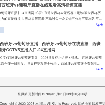
汰
日西班牙vs葡萄牙直播在线观看高清视频直播
则
s葡萄牙直播】24直播网⚡️C罗⚡️直通世界杯全景观赛主场!体验世界杯历
火力的直接碰撞!世界杯多屏同看,不错过每一次关键三分与巨星攻防!平台
世界杯经典快来24直播网，一起感受西班牙vs葡萄牙精彩比赛吧！西班
...详情
牙世界,尽在掌握!我们倾力打造的一站式西班牙vs葡萄牙直播平台,为您网
微
西班牙vs葡萄牙赛事,包括英超、西班牙vs葡萄牙等多项热门联赛。所
退
以高清品质和稳定流畅的播放呈现,打造沉浸式观赛感受西班牙vs葡萄牙
 西班牙vs葡萄牙直播_ 西班牙vs葡萄牙在线直播_ 西班
注顶级西班牙vs葡萄牙赛事直播
员
萄牙CCTV5直播入口-24直播网
性
调
⚡️C罗⚡️西班牙vs葡萄牙直播，2026世界杯小组赛关键战。 西班牙vs葡萄
究
名额争夺一触即发。世界杯赛程表全收录， 西班牙vs葡萄牙免费观看不
网不花钱。1080P高清流畅，中文解说陪你到终场。实时更新积分榜、射
...详情
榜。来24直播网， 西班牙vs葡萄牙直播就在这里！
武
主
空
vs葡萄牙直播_世界杯西班牙vs葡萄牙比赛直播高清入口
vs葡萄牙预测分析直播
登贝莱 更新时间1970年01月01日08时00分00秒
️2026美加墨世界杯1/8决赛西班牙vs葡萄牙专属在线观赛入口开放，西班牙
Copyright © 2022-
2026
本网站. All Rights Reserved.
网站地图
版权声