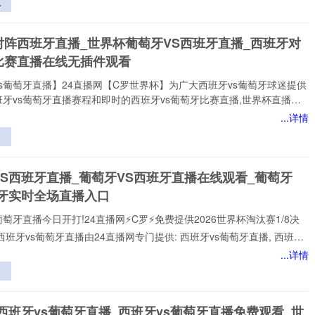
逆
家提供稳定、优质的西班牙vs葡萄牙直播服务,涵盖西班牙vs葡萄牙比
小
班牙vs葡萄牙视频观看无插件,西班牙vs葡萄牙直播高清免费观看等热门
战
对阵西班牙直播_世界杯葡萄牙VS西班牙直播_西班牙对
小时不间断更新西班牙vs葡
与
比赛直播在线无插件观看
方
s葡萄牙直播】24直播网【C罗世界杯】为广大西班牙vs葡萄牙球迷提供
牙vs葡萄牙直播赛程和即时的西班牙vs葡萄牙比赛直播,世界杯直播赛
网打尽。无论您身处何地,都能通过我们的平台享受西班牙vs葡萄牙今日
...详情
直播、西班牙vs葡萄牙直播在线观看、世界杯西班牙vs葡萄牙比赛直播免
插件,高质量的直播服务，让您不错过西班牙vs葡萄牙比赛的精彩瞬间，
中
网是国内顶尖的体育直播网站之一,专注于提供国内外热门赛事以及西班牙
三
的免费实时转播,本站始终致力于打造用户
VS西班牙直播_葡萄牙VS西班牙直播在线观看_葡萄牙
策
班牙实时全场直播入口
挥
葡萄牙直播今日开打!24直播网⚡️C罗⚡️免费提供2026世界杯淘汰赛1/8决
西班牙vs葡萄牙直播由24直播网专门提供: 西班牙vs葡萄牙直播, 西班牙
免费视频直播, 西班牙vs葡萄牙高清在线比赛免费直播、 西班牙vs葡萄牙
...详情
 西班牙vs葡萄牙视频以及足球直播,世界杯直播等多项体育赛事。球迷
赏最新的 西班牙vs葡萄牙直播
名
形
西班牙vs葡萄牙直播_西班牙vs葡萄牙直播免费观看_世