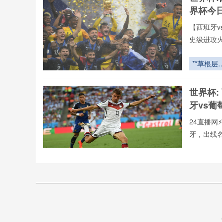
阶梯与淘
界杯今
赛生存法
【西班牙v
史级进攻
全年呈现
牙vs葡萄
**草根层
罗全球重要
结构时序
有直播均
化对2026
世界杯:
直播网专
世界杯球
牙vs葡
瞬时抓地
能的耦合
24直播网
控机理研
牙，出线
**
用24直播
手榜、助攻
“海拔即
器：非洲
场如何用
西班牙
气锁死对
_西班牙
手”
⚡️C罗⚡