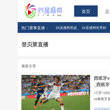
首页
足
热门赛事直播：
24直播网英超
24直播网世界杯
24直播网意甲
24直播网法甲
登贝莱直播
最新文章
西班牙
_西班牙
⚡️C罗⚡
vs葡萄
页在线播
现,打造沉