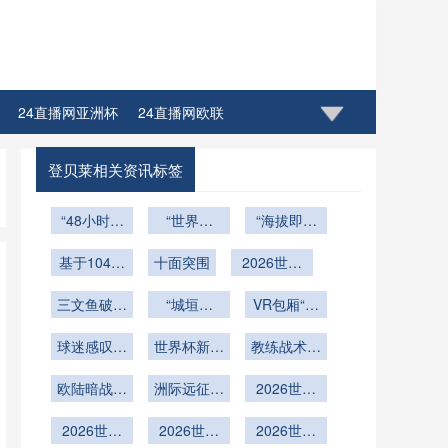
24直播网亚洲杯
24直播网欧联
登贝莱相关资讯标签
“48小时逆
“世界杯
“海拔即武
转引擎：小
VAR调度中
器：非洲主
组赛收官战
基于104场
枢：北美三
十面突围
2026世界
场如何用空
体能唤醒与
实战数据的
城同步决策
杯奔驰球场
气锁死对
战术再编方
半自动越位
三文鱼破浪
与全球指挥
“城垣破
可开合穹顶
VR包厢“光
手”
技术触发频
温哥华
案”
立：十六强
网络”
智能调控与
速锁定”
率演化图谱
球迷感叹：
轮回的拆解
世界杯新规
赛事协同保
教练战术布
VIP座席“瞬
（2026世
释放第四换
与重塑”
障体系 →
局迎来更大
欧陆暗战升
间就位”
界杯）
洲际远征：
人名额
**“智穹协
2026世界
变数
级！世界杯
2026世界
同：2026
杯：BBVA
颠覆者蓄势
2026世界
杯预选赛长
2026世界
世界杯奔驰
2026世界
球场海拔