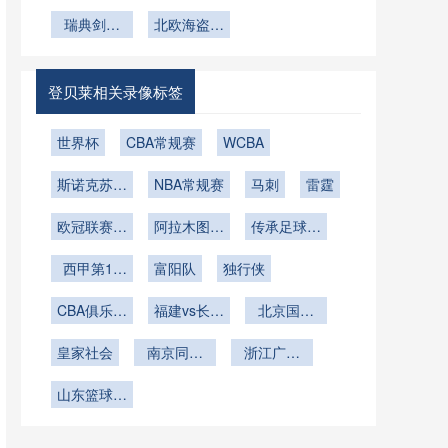
杯32强淘
待发
途客场对运
杯金靴之
球场可开合
538米对足
杯暗流涌
汰赛：小组
瑞典剑指
动员竞技表
北欧海盗欲
争：哈兰
穹顶动态调
球空气动力
动：谁将化
第三名如何
2026
现的综合分
再铸1994
德、姆巴
控与赛事联
学的轨迹干
身最大搅局
决定对阵格
佩、凯恩谁
铜牌荣光
析
动保障方
扰与弹道修
者
局——基于
将问鼎射手
案”**
正解析
登贝莱相关录像标签
规则与概率
王
的深度解析
世界杯
CBA常规赛
WCBA
斯诺克苏格
NBA常规赛
马刺
雷霆
兰公开赛第
欧冠联赛阶
2轮
阿拉木图凯
传承足球明
段第6轮
拉特vs奥林
星联赛冠军
西甲第15
富阳队
匹亚科斯
独行侠
组第2轮
轮
CBA俱乐部
福建vs长沙
北京国安
杯南宁赛区
勇胜
U21
皇家社会
南京同曦
浙江广厦
U19
U19
山东篮球联
赛