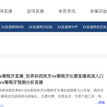
球直播
篮球直播
体育资讯
录像回放
24直播网韩K联
24直播网日职联
24直播网中甲
24直播网世亚预
24直播网西甲
24直播网德甲
24直播网欧冠
24直播网中超
vs葡萄牙直播_世界杯西班牙vs葡萄牙比赛直播高清入口
vs葡萄牙预测分析直播
️2026美加墨世界杯1/8决赛西班牙vs葡萄牙专属在线观赛入口开放，西班牙
牙直播高清无损画质全程输出，无需付费、无需会员、无需下载工具，纯网
放，新手球迷也能轻松观赛。所有直播均以高清品质和稳定流畅的播放呈
...详情
浸式观赛感受西班牙vs葡萄牙直播网专注顶级西班牙vs葡萄牙赛事直播,