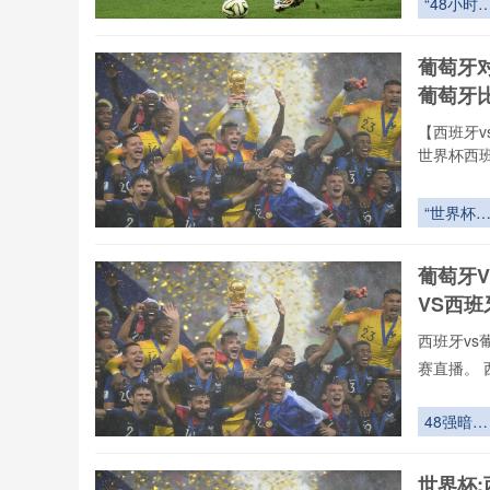
“48小时
致力于为大
转引擎：
赛直播,西
组赛收官
葡萄牙
联赛。24
体能唤醒
葡萄牙
战术再编
案”
【西班牙v
世界杯西班
事更新一
高清免费
“世界杯
费观看无
VAR调度
24直播
枢：北美
vs葡萄牙
葡萄牙
城同步决
VS西
与全球指
网络”
西班牙vs
赛直播。 
vs葡萄牙
录像回放、
48强暗
们可免费观
流：第三
逆袭的隐
世界杯: