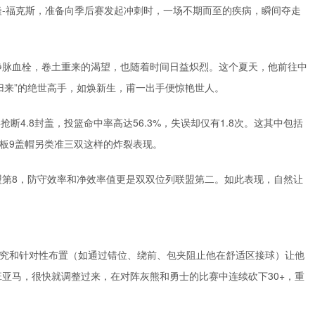
隆-福克斯，准备向季后赛发起冲刺时，一场不期而至的疾病，瞬间夺走
静脉血栓，卷土重来的渴望，也随着时间日益炽烈。这个夏天，他前往中
关归来”的绝世高手，如焕新生，甫一出手便惊艳世人。
.4抢断4.8封盖，投篮命中率高达56.3%，失误却仅有1.8次。这其中包括
1篮板9盖帽另类准三双这样的炸裂表现。
盟第8，防守效率和净效率值更是双双位列联盟第二。如此表现，自然让
研究和针对性布置（如通过错位、绕前、包夹阻止他在舒适区接球）让他
亚马，很快就调整过来，在对阵灰熊和勇士的比赛中连续砍下30+，重