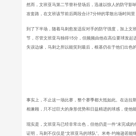
然而，文班亚马第二节替补登场后，迅速以惊人的防守影
攻套路，在文班该节前后两段合计7分钟的零散出场时间里，
到了下半场，随着马刺愈发适应对手的防守强度，加上文
节，尽管文班亚马独得15分，但频频由他在高位要球发起
失误边缘，马刺之所以能笑到最后，根基仍在于他们出色
事实上，不止这一场比赛，整个赛季都大抵如此。在达拉斯
相兼顾，只不过巨大的身形优势和日益精进的球感，使他
现实是，文班亚马已经非常出色，但他仍是一件“未完成的
证明，马刺不仅仅是“文班亚马的球队”。米奇-约翰逊若