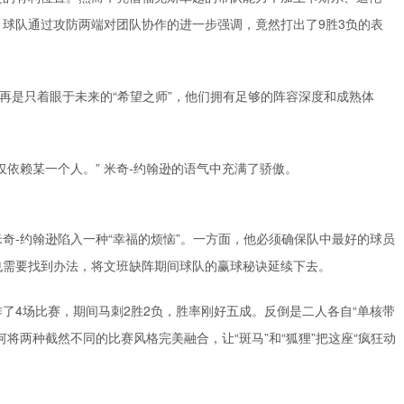
球队通过攻防两端对团队协作的进一步强调，竟然打出了9胜3负的表
不再是只着眼于未来的“希望之师”，他们拥有足够的阵容深度和成熟体
依赖某一个人。” 米奇-约翰逊的语气中充满了骄傲。
奇-约翰逊陷入一种“幸福的烦恼”。一方面，他必须确保队中最好的球员
也需要找到办法，将文班缺阵期间球队的赢球秘诀延续下去。
了4场比赛，期间马刺2胜2负，胜率刚好五成。反倒是二人各自“单核带
将两种截然不同的比赛风格完美融合，让“斑马”和“狐狸”把这座“疯狂动