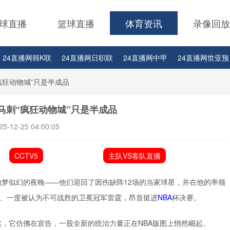
球直播
篮球直播
体育资讯
录像回放
24直播网韩K联
24直播网日职联
24直播网中甲
24直播网世亚预
24直播网西甲
24直播网德甲
24直播网欧冠
24直播网中超
疯狂动物城”只是半成品
马刺“疯狂动物城”只是半成品
25-12-25 04:00:05
CCTV5
主队VS客队直播
如梦似幻的夜晚——他们迎回了因伤缺阵12场的当家球星，并在他的率领
体、一度被认为不可战胜的卫冕冠军雷霆，昂首挺进
NBA
杯决赛。
，它仿佛在宣告，一股全新的统治力量正在NBA版图上悄然崛起。