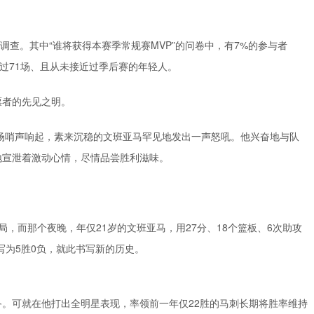
理调查。其中“谁将获得本赛季常规赛MVP”的问卷中，有7%的参与者
过71场、且从未接近过季后赛的年轻人。
票者的先见之明。
终场哨声响起，素来沉稳的文班亚马罕见地发出一声怒吼。他兴奋地与队
地宣泄着激动心情，尽情品尝胜利滋味。
，而那个夜晚，年仅21岁的文班亚马，用27分、18个篮板、6次助攻
改写为5胜0负，就此书写新的历史。
。可就在他打出全明星表现，率领前一年仅22胜的马刺长期将胜率维持