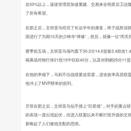
在50%以上，逼使管理层加速重建、交易来全明星后卫达
了所有希望。
在那之后，文班亚马经历了长达半年的康复，终于战胜深
国进行了为期10天的少林寺“禅修”，然后，就像一位“闭
赛季前五场，文班亚马场均轰下30.2分14.6篮板3.4助攻1
揭幕战对独行侠21投15中狂砍40分，以及对鹈鹕29分1
在他的率领下，马刺不仅战绩紧追雷霆，进攻效率高居联
他冲上了MVP榜单的前列。
尽管在那之后，文班亚马似乎撞上“巨星墙”，对手的重点
的表现一度出现起伏，但进入联盟以来不断打怪升级的文班
新唤起了人们被他支配的恐惧。