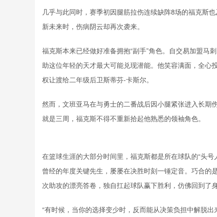
几乎与此同时，赛季初因腿筋拉伤连续缺阵8场的福克斯
新未来时，伤病阴云却再次袭来。
福克斯本来已经做好准备拥抱“副手”角色。自交易加盟马
助这位年轻的天才最大可能兑现潜能。他笑容满面，全心投
权让渡给二年级后卫斯蒂芬-卡斯尔。
然而，文班亚马在与勇士的二番战后因小腿紧张进入长期
就是三周，福克斯不得不重新拾起他熟悉的领袖角色。
在篮球生涯的大部分时间里，福克斯都是所在球队的“头号
曾经的年度关键先生，屡屡在决胜时刻一锤定音。巧合的是
次助攻的漂亮答卷，独自扛起球队赢下胜利，仿佛回到了
“有时候，当你的选择变少时，反而能从决策负担中解脱出