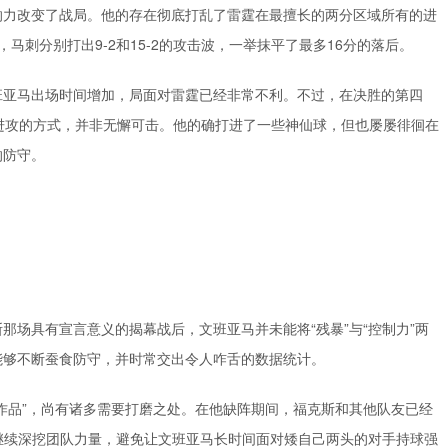
响力改变了战局。他的存在彻底打乱了雷霆在最擅长的两分区域所有的进
马刺分别打出9-2和15-2的攻击波，一举抹平了最多16分的落后。
班亚马出场时间增加，局面对雷霆已经非常不利。不过，在决胜的第四
进攻的方式，并非无懈可击。他的确打进了一些神仙球，但也屡屡徘徊在
的防守。
那场具有宣言意义的揭幕战后，文班亚马并未能将“残暴”与“控制力”两
能够不断蚕食防守，并时常交出令人咋舌的数据统计。
作品”，尚有诸多需要打磨之处。在他缺阵期间，福克斯和其他队友已经
能继续深挖团队力量，避免让文班亚马长时间面对矮自己两头的对手持球强